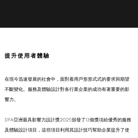
服務及體驗設計2025
提升使用者體驗
在現今迅速發展的社會中，面對着用戶形形式式的要求與期望
不斷變化。服務及體驗設計對各行業企業的成功有著重要的影
響力。
DFA亞洲最具影響力設計獎2025頒發了13個獎項給優秀的服務
及體驗設計項目，這些項目利用其設計技巧幫助企業提升了使