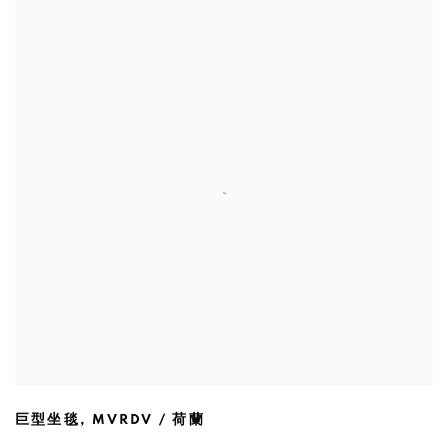
巨型坐毯
,
MVRDV / 荷蘭