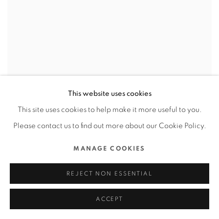
This website uses cookies
This site uses cookies to help make it more useful to you.
Please contact us to find out more about our Cookie Policy.
MANAGE COOKIES
REJECT NON ESSENTIAL
周深9.29HZ世界巡迴演唱會
,
必應創造股份有限公司 /
ACCEPT
台灣