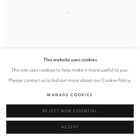
This website uses cookies
This site uses cookies to help make it more useful to you.
Please contact us to find out more about our Cookie Policy.
[燒味袋] 日常休閒包及卡包系列
,
猿創(香港)有限公司 /
香港
MANAGE COOKIES
REJECT NON ESSENTIAL
ACCEPT