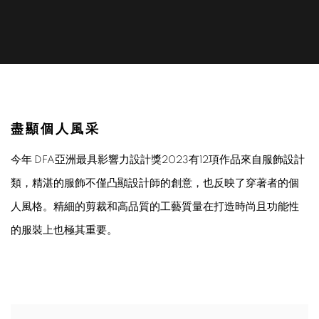
服飾設計2023
盡顯個人風采
今年 DFA亞洲最具影響力設計獎2023有12項作品來自服飾設計
類，精湛的服飾不僅凸顯設計師的創意，也反映了穿著者的個
人風格。精細的剪裁和高品質的工藝質量在打造時尚且功能性
的服裝上也極其重要。