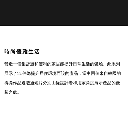
產品及工業設計2019 (II)
時尚優雅生活
營造一個集舒適和便利的家居能提升日常生活的體驗。此系列
展示了
26
件為提升居住環境而設的產品，當中兩個來自韓國的
得獎作品還透過短片分別由從設計者和用家角度展示產品的優
勝之處。