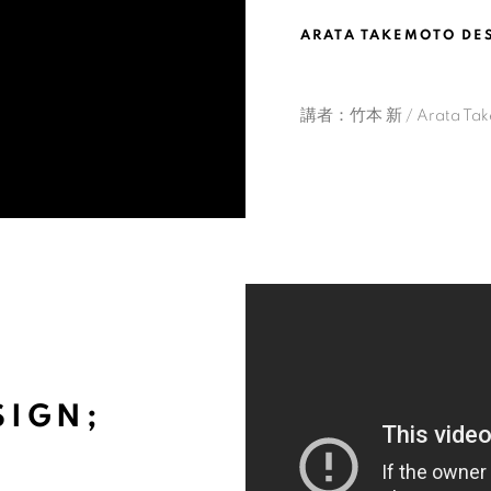
ARATA TAKEMOTO DE
講者：
竹本 新
/ Arata T
SIGN;